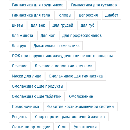
Гимнастика для грудничков
Гимнастика для суставов
Гимнастика для тела
Головы
Депрессия
Диабет
Диеты
Для век
Для грудей
Для губ
Для живота
Для ног
Для профессионалов
Для рук
Дыхательная гимнастика
ЛФК при нарушениях желудочно-кишечного аппарата
Лечение
Лечение стволовыми клетками
Маски для лица
Омолаживающая гимнастика
Омолаживающие продукты
Омолаживающие таблетки
Омоложение
Позвоночника
Развитие костно-мышечной системы
Рецепты
Спорт против рака молочной железы
Статьи по ортопедии
Стоп
Упражнения