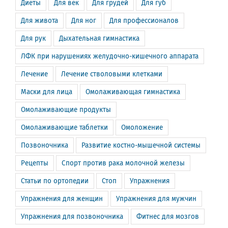
Диеты
Для век
Для грудей
Для губ
Для живота
Для ног
Для профессионалов
Для рук
Дыхательная гимнастика
ЛФК при нарушениях желудочно-кишечного аппарата
Лечение
Лечение стволовыми клетками
Маски для лица
Омолаживающая гимнастика
Омолаживающие продукты
Омолаживающие таблетки
Омоложение
Позвоночника
Развитие костно-мышечной системы
Рецепты
Спорт против рака молочной железы
Статьи по ортопедии
Стоп
Упражнения
Упражнения для женщин
Упражнения для мужчин
Упражнения для позвоночника
Фитнес для мозгов