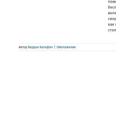
пом
бес
вкл
син
как 
стоп
Автор
Вардан Халафян
|
Омоложение