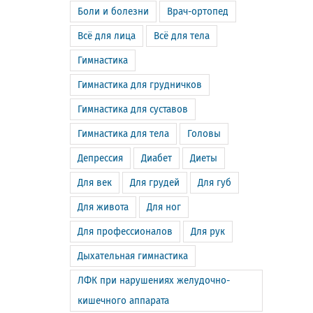
Боли и болезни
Врач-ортопед
Всё для лица
Всё для тела
Гимнастика
Гимнастика для грудничков
Гимнастика для суставов
Гимнастика для тела
Головы
Депрессия
Диабет
Диеты
Для век
Для грудей
Для губ
Для живота
Для ног
Для профессионалов
Для рук
Дыхательная гимнастика
ЛФК при нарушениях желудочно-
кишечного аппарата