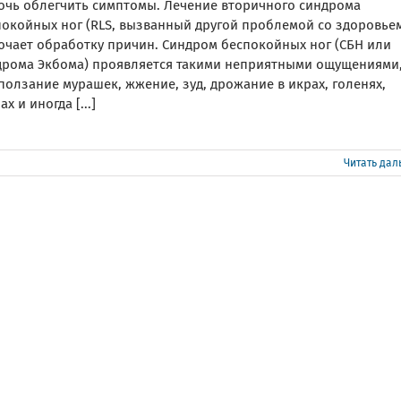
очь облегчить симптомы. Лечение вторичного синдрома
покойных ног (RLS, вызванный другой проблемой со здоровье
ючает обработку причин. Синдром беспокойных ног (СБН или
дрома Экбома) проявляется такими неприятными ощущениями
ползание мурашек, жжение, зуд, дрожание в икрах, голенях,
ах и иногда [...]
Читать да