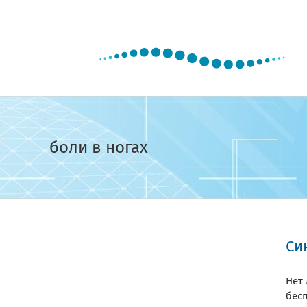
Skip
to
content
боли в ногах
Си
Нет
бесп