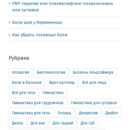
PRP-терапия или плазмолифтинг позвоночника
или суставов
Боли шеи у беременных
Как убрать головные боли
Рубрики
Аллергия
Биотехнологии
Болезнь Альцгеймера
Боли и болезни
Врач-ортопед
Всё для лица
Всё для тела
Гимнастика
Гимнастика для грудничков
Гимнастика для суставов
Гимнастика для тела
Головы
Депрессия
Диабет
Диеты
Для век
Для грудей
Для губ