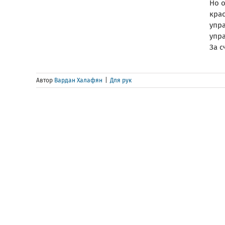
Но о
кра
упр
упр
За сч
Автор
Вардан Халафян
|
Для рук