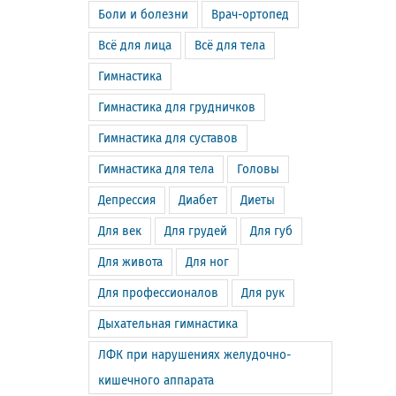
Боли и болезни
Врач-ортопед
Всё для лица
Всё для тела
Гимнастика
Гимнастика для грудничков
Гимнастика для суставов
Гимнастика для тела
Головы
Депрессия
Диабет
Диеты
Для век
Для грудей
Для губ
Для живота
Для ног
Для профессионалов
Для рук
Дыхательная гимнастика
ЛФК при нарушениях желудочно-
кишечного аппарата