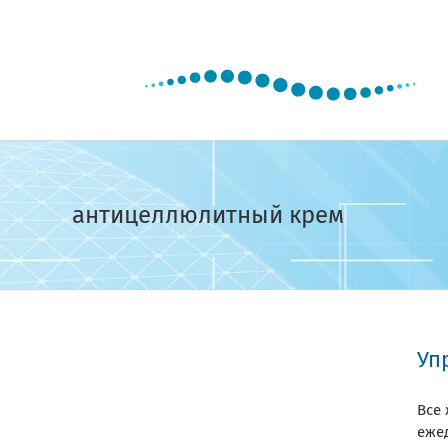
Skip
to
content
антицеллюлитный крем
Уп
Все
еже