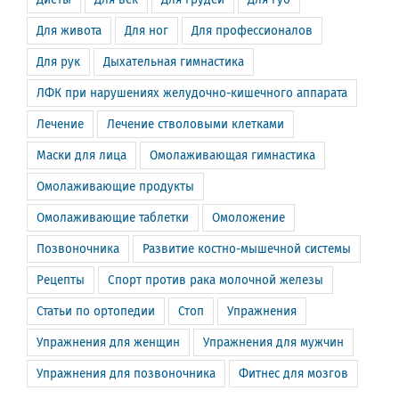
Для живота
Для ног
Для профессионалов
Для рук
Дыхательная гимнастика
ЛФК при нарушениях желудочно-кишечного аппарата
Лечение
Лечение стволовыми клетками
Маски для лица
Омолаживающая гимнастика
Омолаживающие продукты
Омолаживающие таблетки
Омоложение
Позвоночника
Развитие костно-мышечной системы
Рецепты
Спорт против рака молочной железы
Статьи по ортопедии
Стоп
Упражнения
Упражнения для женщин
Упражнения для мужчин
Упражнения для позвоночника
Фитнес для мозгов