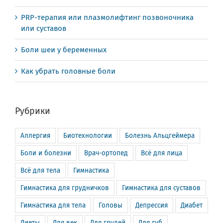
PRP-терапия или плазмолифтинг позвоночника
или суставов
Боли шеи у беременных
Как убрать головные боли
Рубрики
Аллергия
Биотехнологии
Болезнь Альцгеймера
Боли и болезни
Врач-ортопед
Всё для лица
Всё для тела
Гимнастика
Гимнастика для грудничков
Гимнастика для суставов
Гимнастика для тела
Головы
Депрессия
Диабет
Диеты
Для век
Для грудей
Для губ