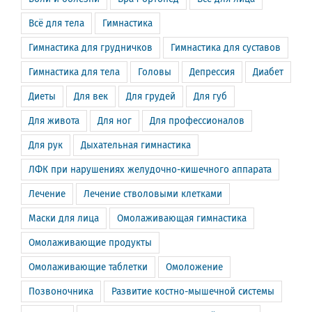
Всё для тела
Гимнастика
Гимнастика для грудничков
Гимнастика для суставов
Гимнастика для тела
Головы
Депрессия
Диабет
Диеты
Для век
Для грудей
Для губ
Для живота
Для ног
Для профессионалов
Для рук
Дыхательная гимнастика
ЛФК при нарушениях желудочно-кишечного аппарата
Лечение
Лечение стволовыми клетками
Маски для лица
Омолаживающая гимнастика
Омолаживающие продукты
Омолаживающие таблетки
Омоложение
Позвоночника
Развитие костно-мышечной системы