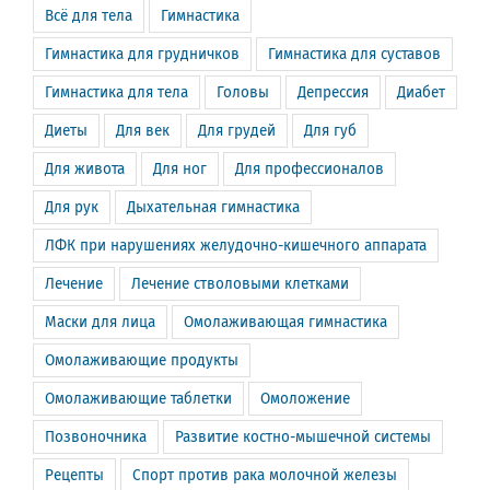
Всё для тела
Гимнастика
Гимнастика для грудничков
Гимнастика для суставов
Гимнастика для тела
Головы
Депрессия
Диабет
Диеты
Для век
Для грудей
Для губ
Для живота
Для ног
Для профессионалов
Для рук
Дыхательная гимнастика
ЛФК при нарушениях желудочно-кишечного аппарата
Лечение
Лечение стволовыми клетками
Маски для лица
Омолаживающая гимнастика
Омолаживающие продукты
Омолаживающие таблетки
Омоложение
Позвоночника
Развитие костно-мышечной системы
Рецепты
Спорт против рака молочной железы