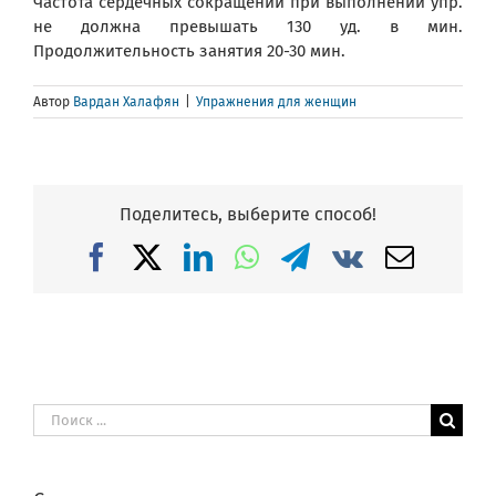
Частота сердечных сокращений при выполнении упр.
не должна превышать 130 уд. в мин.
Продолжительность занятия 20-30 мин.
Автор
Вардан Халафян
|
Упражнения для женщин
Поделитесь, выберите способ!
Facebook
X
LinkedIn
WhatsApp
Telegram
Vk
Email
Результат
поиска: