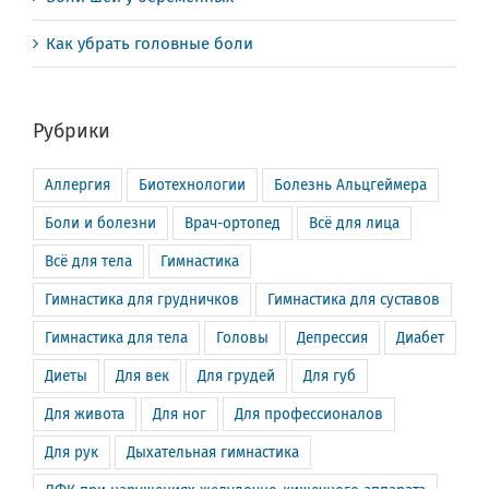
Как убрать головные боли
Рубрики
Аллергия
Биотехнологии
Болезнь Альцгеймера
Боли и болезни
Врач-ортопед
Всё для лица
Всё для тела
Гимнастика
Гимнастика для грудничков
Гимнастика для суставов
Гимнастика для тела
Головы
Депрессия
Диабет
Диеты
Для век
Для грудей
Для губ
Для живота
Для ног
Для профессионалов
Для рук
Дыхательная гимнастика