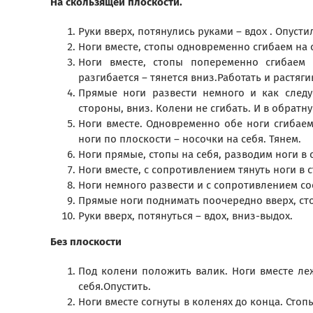
На скользящей плоскости.
Руки вверх, потянулись руками – вдох . Опусти
Ноги вместе, стопы одновременно сгибаем на с
Ноги вместе, стопы попеременно сгибаем и
разгибается – тянется вниз.Работать и растяги
Прямые ноги развести немного и как следу
стороны, вниз. Колени не сгибать. И в обратн
Ноги вместе. Одновременно обе ноги сгибаем
ноги по плоскости – носочки на себя. Тянем.
Ноги прямые, стопы на себя, разводим ноги в 
Ноги вместе, с сопротивлением тянуть ноги в 
Ноги немного развести и с сопротивлением со
Прямые ноги поднимать поочередно вверх, сто
Руки вверх, потянуться – вдох, вниз-выдох.
Без плоскости
Под колени положить валик. Ноги вместе леж
себя.Опустить.
Ноги вместе согнуты в коленях до конца. Стопы