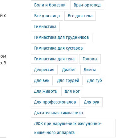
Боли и болезни
Врач-ортопед
й с
Всё для лица
Всё для тела
Гимнастика
Гимнастика для грудничков
Гимнастика для суставов
ном
Гимнастика для тела
Головы
о.В
Депрессия
Диабет
Диеты
Для век
Для грудей
Для губ
Для живота
Для ног
Для профессионалов
Для рук
Дыхательная гимнастика
ЛФК при нарушениях желудочно-
кишечного аппарата