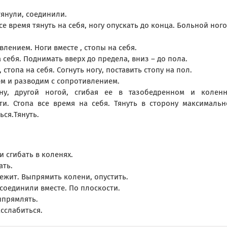
тянули, соединили.
е время тянуть на себя, ногу опускать до конца. Больной ного
влением. Ноги вместе , стопы на себя.
а себя. Поднимать вверх до предела, вниз – до пола.
стопа на себя. Согнуть ногу, поставить стопу на пол.
ем и разводим с сопротивлением.
ну, другой ногой, сгибая ее в тазобедренном и колен
ти. Стопа все время на себя. Тянуть в сторону максимальн
ься.Тянуть.
и сгибать в коленях.
ать.
лежит. Выпрямить колени, опустить.
соединили вместе. По плоскости.
ыпрямлять.
сслабиться.