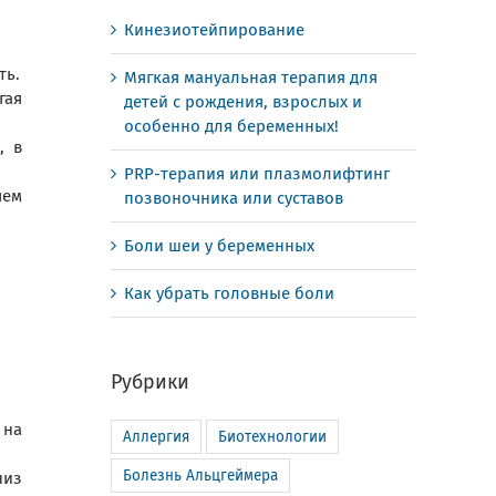
Кинезиотейпирование
ть.
Мягкая мануальная терапия для
гая
детей с рождения, взрослых и
особенно для беременных!
, в
PRP-терапия или плазмолифтинг
яем
позвоночника или суставов
Боли шеи у беременных
Как убрать головные боли
Рубрики
 на
Аллергия
Биотехнологии
Болезнь Альцгеймера
низ