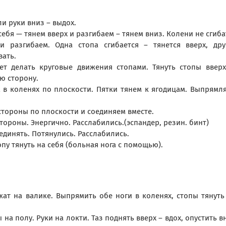
ли руки вниз – выдох.
ебя — тянем вверх и разгибаем – тянем вниз. Колени не сгиба
 разгибаем. Одна стопа сгибается – тянется вверх, дру
вать.
ет делать круговые движения стопами. Тянуть стопы вверх
ую сторону.
 в коленях по плоскости. Пятки тянем к ягодицам. Выпрямл
стороны по плоскости и соединяем вместе.
стороны. Энергично. Расслабились.(эспандер, резин. бинт)
единять. Потянулись. Расслабились.
пу тянуть на себя (больная нога с помощью).
ат на валике. Выпрямить обе ноги в коленях, стопы тянуть
 на полу. Руки на локти. Таз поднять вверх – вдох, опустить в