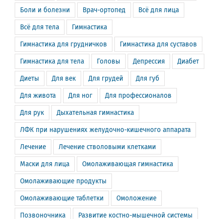
Боли и болезни
Врач-ортопед
Всё для лица
Всё для тела
Гимнастика
Гимнастика для грудничков
Гимнастика для суставов
Гимнастика для тела
Головы
Депрессия
Диабет
Диеты
Для век
Для грудей
Для губ
Для живота
Для ног
Для профессионалов
Для рук
Дыхательная гимнастика
ЛФК при нарушениях желудочно-кишечного аппарата
Лечение
Лечение стволовыми клетками
Маски для лица
Омолаживающая гимнастика
Омолаживающие продукты
Омолаживающие таблетки
Омоложение
Позвоночника
Развитие костно-мышечной системы