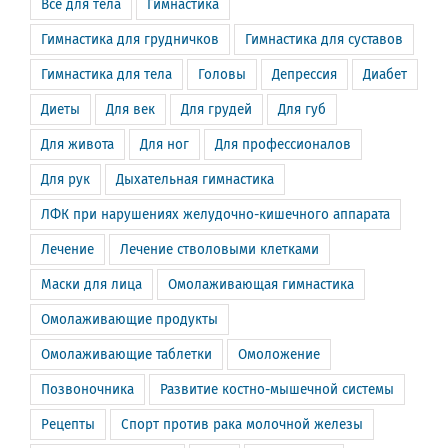
Всё для тела
Гимнастика
Гимнастика для грудничков
Гимнастика для суставов
Гимнастика для тела
Головы
Депрессия
Диабет
Диеты
Для век
Для грудей
Для губ
Для живота
Для ног
Для профессионалов
Для рук
Дыхательная гимнастика
ЛФК при нарушениях желудочно-кишечного аппарата
Лечение
Лечение стволовыми клетками
Маски для лица
Омолаживающая гимнастика
Омолаживающие продукты
Омолаживающие таблетки
Омоложение
Позвоночника
Развитие костно-мышечной системы
Рецепты
Спорт против рака молочной железы