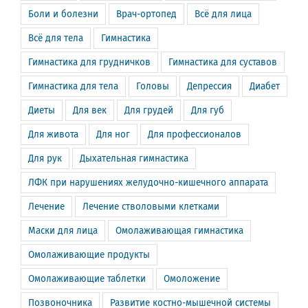
Боли и болезни
Врач-ортопед
Всё для лица
Всё для тела
Гимнастика
Гимнастика для грудничков
Гимнастика для суставов
Гимнастика для тела
Головы
Депрессия
Диабет
Диеты
Для век
Для грудей
Для губ
Для живота
Для ног
Для профессионалов
Для рук
Дыхательная гимнастика
ЛФК при нарушениях желудочно-кишечного аппарата
Лечение
Лечение стволовыми клетками
Маски для лица
Омолаживающая гимнастика
Омолаживающие продукты
Омолаживающие таблетки
Омоложение
Позвоночника
Развитие костно-мышечной системы