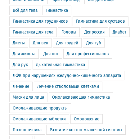
Всё для тела
Гимнастика
Гимнастика для грудничков
Гимнастика для суставов
Гимнастика для тела
Головы
Депрессия
Диабет
Диеты
Для век
Для грудей
Для губ
Для живота
Для ног
Для профессионалов
Для рук
Дыхательная гимнастика
ЛФК при нарушениях желудочно-кишечного аппарата
Лечение
Лечение стволовыми клетками
Маски для лица
Омолаживающая гимнастика
Омолаживающие продукты
Омолаживающие таблетки
Омоложение
Позвоночника
Развитие костно-мышечной системы