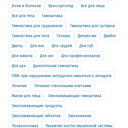
Боли и болезни
Врач-ортопед
Всё для лица
Всё для тела
Гимнастика
Гимнастика для грудничков
Гимнастика для суставов
Гимнастика для тела
Головы
Депрессия
Диабет
Диеты
Для век
Для грудей
Для губ
Для живота
Для ног
Для профессионалов
Для рук
Дыхательная гимнастика
ЛФК при нарушениях желудочно-кишечного аппарата
Лечение
Лечение стволовыми клетками
Маски для лица
Омолаживающая гимнастика
Омолаживающие продукты
Омолаживающие таблетки
Омоложение
Позвоночника
Развитие костно-мышечной системы