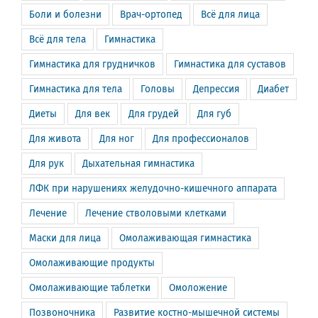
Боли и болезни
Врач-ортопед
Всё для лица
Всё для тела
Гимнастика
Гимнастика для грудничков
Гимнастика для суставов
Гимнастика для тела
Головы
Депрессия
Диабет
Диеты
Для век
Для грудей
Для губ
Для живота
Для ног
Для профессионалов
Для рук
Дыхательная гимнастика
ЛФК при нарушениях желудочно-кишечного аппарата
Лечение
Лечение стволовыми клетками
Маски для лица
Омолаживающая гимнастика
Омолаживающие продукты
Омолаживающие таблетки
Омоложение
Позвоночника
Развитие костно-мышечной системы