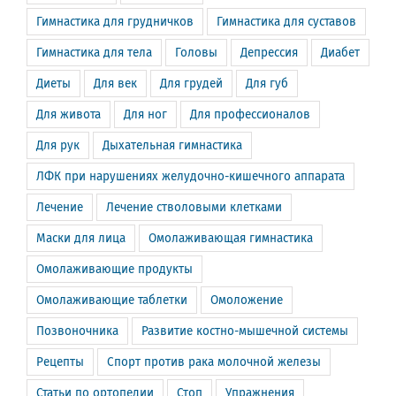
Гимнастика для грудничков
Гимнастика для суставов
Гимнастика для тела
Головы
Депрессия
Диабет
Диеты
Для век
Для грудей
Для губ
Для живота
Для ног
Для профессионалов
Для рук
Дыхательная гимнастика
ЛФК при нарушениях желудочно-кишечного аппарата
Лечение
Лечение стволовыми клетками
Маски для лица
Омолаживающая гимнастика
Омолаживающие продукты
Омолаживающие таблетки
Омоложение
Позвоночника
Развитие костно-мышечной системы
Рецепты
Спорт против рака молочной железы
Статьи по ортопедии
Стоп
Упражнения