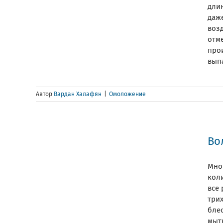
длин
даж
воз
отм
про
выпа
Автор
Вардан Халафян
|
Омоложение
Во
Мно
кол
все 
три
бле
мыт