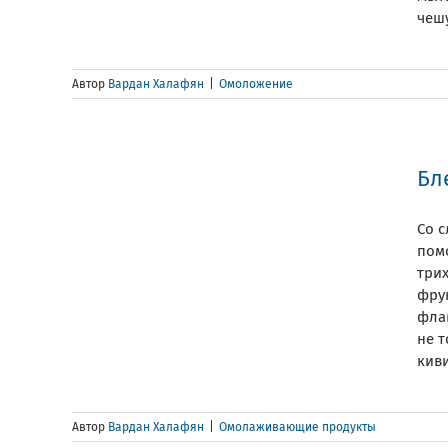
чешу
Автор
Вардан Халафян
|
Омоложение
Бл
Со с
пом
три
фрук
фла
не т
киви 
Автор
Вардан Халафян
|
Омолаживающие продукты