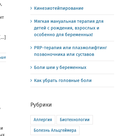
,
Кинезиотейпирование
ит
Мягкая мануальная терапия для
детей с рождения, взрослых и
особенно для беременных!
..]
PRP-терапия или плазмолифтинг
позвоночника или суставов
льше
Боли шеи у беременных
Как убрать головные боли
Рубрики
о
Аллергия
Биотехнологии
ли
Болезнь Альцгеймера
ых