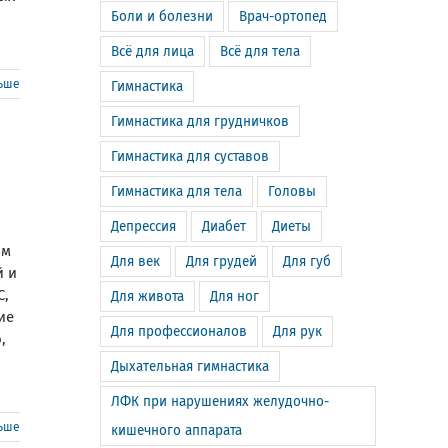
Боли и болезни
Врач-ортопед
Всё для лица
Всё для тела
льше
Гимнастика
Гимнастика для грудничков
Гимнастика для суставов
Гимнастика для тела
Головы
Депрессия
Диабет
Диеты
ям
Для век
Для грудей
Для губ
й и
C,
Для живота
Для ног
ие
Для профессионалов
Для рук
,
Дыхательная гимнастика
ЛФК при нарушениях желудочно-
льше
кишечного аппарата