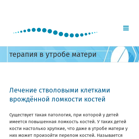
Skip
to
content
терапия в утробе матери
Лечение стволовыми клетками
врождённой ломкости костей
Существует такая патология, при которой у детей
имеется повышенная ломкость костей. У таких детей
кости настолько хрупкие, что даже в утробе матери у
них может произойти перелом костей. Называется