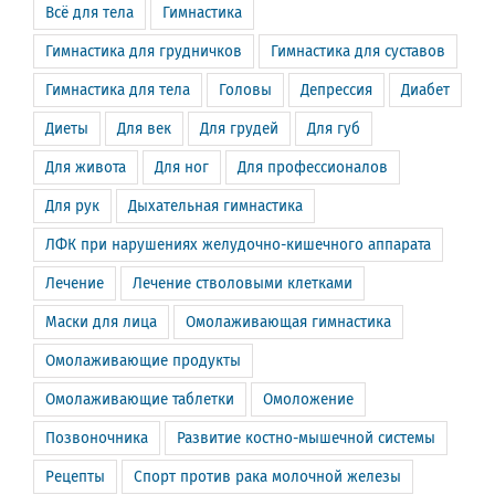
Всё для тела
Гимнастика
Гимнастика для грудничков
Гимнастика для суставов
Гимнастика для тела
Головы
Депрессия
Диабет
Диеты
Для век
Для грудей
Для губ
Для живота
Для ног
Для профессионалов
Для рук
Дыхательная гимнастика
ЛФК при нарушениях желудочно-кишечного аппарата
Лечение
Лечение стволовыми клетками
Маски для лица
Омолаживающая гимнастика
Омолаживающие продукты
Омолаживающие таблетки
Омоложение
Позвоночника
Развитие костно-мышечной системы
Рецепты
Спорт против рака молочной железы