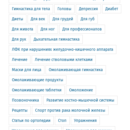
Гимнастика для тела
Головы
Депрессия
Диабет
Диеты
Для век
Для грудей
Для губ
Для живота
Для ног
Для профессионалов
Для рук
Дыхательная гимнастика
ЛФК при нарушениях желудочно-кишечного аппарата
Лечение
Лечение стволовыми клетками
Маски для лица
Омолаживающая гимнастика
Омолаживающие продукты
Омолаживающие таблетки
Омоложение
Позвоночника
Развитие костно-мышечной системы
Рецепты
Спорт против рака молочной железы
Статьи по ортопедии
Стоп
Упражнения