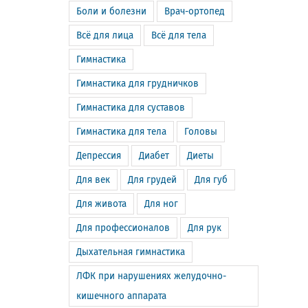
Боли и болезни
Врач-ортопед
Всё для лица
Всё для тела
Гимнастика
Гимнастика для грудничков
Гимнастика для суставов
Гимнастика для тела
Головы
Депрессия
Диабет
Диеты
Для век
Для грудей
Для губ
Для живота
Для ног
Для профессионалов
Для рук
Дыхательная гимнастика
ЛФК при нарушениях желудочно-
кишечного аппарата