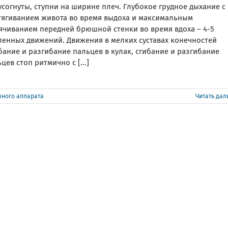
согнуты, ступни на ширине плеч. Глубокое грудное дыхание с
тягиванием живота во время выдоха и максимальным
ячиванием передней брюшной стенки во время вдоха – 4-5
ленных движений. Движения в мелких суставах конечностей
бание и разгибание пальцев в кулак, сгибание и разгибание
цев стоп ритмично с [...]
ного аппарата
Читать да