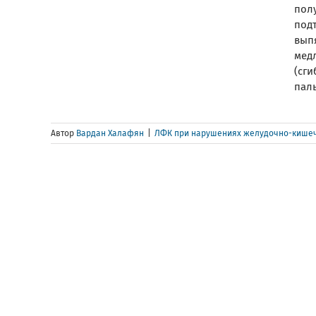
полу
под
вып
мед
(сги
паль
Автор
Вардан Халафян
|
ЛФК при нарушениях желудочно-кишеч