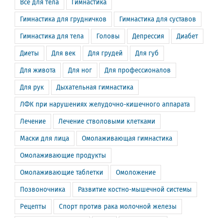
Всё для тела
Гимнастика
Гимнастика для грудничков
Гимнастика для суставов
Гимнастика для тела
Головы
Депрессия
Диабет
Диеты
Для век
Для грудей
Для губ
Для живота
Для ног
Для профессионалов
Для рук
Дыхательная гимнастика
ЛФК при нарушениях желудочно-кишечного аппарата
Лечение
Лечение стволовыми клетками
Маски для лица
Омолаживающая гимнастика
Омолаживающие продукты
Омолаживающие таблетки
Омоложение
Позвоночника
Развитие костно-мышечной системы
Рецепты
Спорт против рака молочной железы