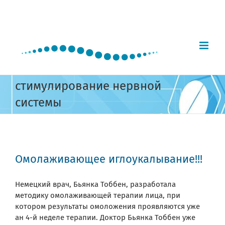
Skip
to
content
стимулирование нервной
системы
Омолаживающее иглоукалывание!!!
Немецкий врач, Бьянка Тоббен, разработала
методику омолаживающей терапии лица, при
котором результаты омоложения проявляются уже
ан 4-й неделе терапии. Доктор Бьянка Тоббен уже