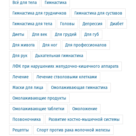
Всё для тела
Гимнастика
Гимнастика для грудничков
Гимнастика для суставов
Гимнастика для тела
Головы
Депрессия
Диабет
Диеты
Для век
Для грудей
Для губ
Для живота
Для ног
Для профессионалов
Для рук
Дыхательная гимнастика
ЛФК при нарушениях желудочно-кишечного аппарата
Лечение
Лечение стволовыми клетками
Маски для лица
Омолаживающая гимнастика
Омолаживающие продукты
Омолаживающие таблетки
Омоложение
Позвоночника
Развитие костно-мышечной системы
Рецепты
Спорт против рака молочной железы