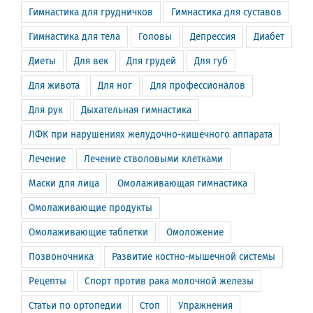
Гимнастика для грудничков
Гимнастика для суставов
Гимнастика для тела
Головы
Депрессия
Диабет
Диеты
Для век
Для грудей
Для губ
Для живота
Для ног
Для профессионалов
Для рук
Дыхательная гимнастика
ЛФК при нарушениях желудочно-кишечного аппарата
Лечение
Лечение стволовыми клетками
Маски для лица
Омолаживающая гимнастика
Омолаживающие продукты
Омолаживающие таблетки
Омоложение
Позвоночника
Развитие костно-мышечной системы
Рецепты
Спорт против рака молочной железы
Статьи по ортопедии
Стоп
Упражнения