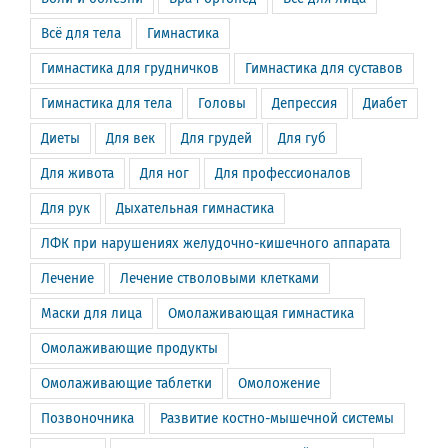
Всё для тела
Гимнастика
Гимнастика для грудничков
Гимнастика для суставов
Гимнастика для тела
Головы
Депрессия
Диабет
Диеты
Для век
Для грудей
Для губ
Для живота
Для ног
Для профессионалов
Для рук
Дыхательная гимнастика
ЛФК при нарушениях желудочно-кишечного аппарата
Лечение
Лечение стволовыми клетками
Маски для лица
Омолаживающая гимнастика
Омолаживающие продукты
Омолаживающие таблетки
Омоложение
Позвоночника
Развитие костно-мышечной системы