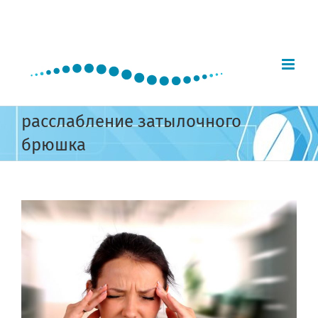
Skip
to
content
расслабление затылочного
брюшка