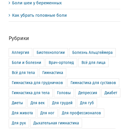
Боли шеи у беременных
Как убрать головные боли
Рубрики
Аллергия
Биотехнологии
Болезнь Альцгеймера
Боли и болезни
Врач-ортопед
Всё для лица
Всё для тела
Гимнастика
Гимнастика для грудничков
Гимнастика для суставов
Гимнастика для тела
Головы
Депрессия
Диабет
Диеты
Для век
Для грудей
Для губ
Для живота
Для ног
Для профессионалов
Для рук
Дыхательная гимнастика