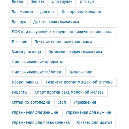
Диеты
Для век
Для грудей
Для губ
Для живота
Для ног
Для профессионалов
Для рук
Дыхательная гимнастика
ЛФК при нарушениях желудочно-кишечного аппарата
Лечение
Лечение стволовыми клетками
Маски для лица
Омолаживающая гимнастика
Омолаживающие продукты
Омолаживающие таблетки
Омоложение
Позвоночника
Развитие костно-мышечной системы
Рецепты
Спорт против рака молочной железы
Статьи по ортопедии
Стоп
Упражнения
Упражнения для женщин
Упражнения для мужчин
Упражнения для позвоночника
Фитнес для мозгов