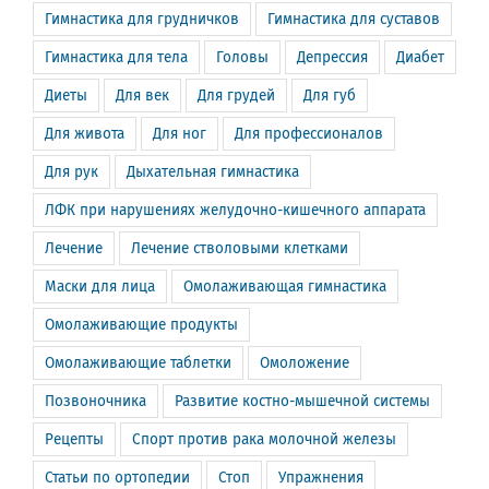
Гимнастика для грудничков
Гимнастика для суставов
Гимнастика для тела
Головы
Депрессия
Диабет
Диеты
Для век
Для грудей
Для губ
Для живота
Для ног
Для профессионалов
Для рук
Дыхательная гимнастика
ЛФК при нарушениях желудочно-кишечного аппарата
Лечение
Лечение стволовыми клетками
Маски для лица
Омолаживающая гимнастика
Омолаживающие продукты
Омолаживающие таблетки
Омоложение
Позвоночника
Развитие костно-мышечной системы
Рецепты
Спорт против рака молочной железы
Статьи по ортопедии
Стоп
Упражнения