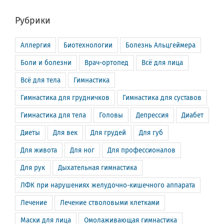
Рубрики
Аллергия
Биотехнологии
Болезнь Альцгеймера
Боли и болезни
Врач-ортопед
Всё для лица
Всё для тела
Гимнастика
Гимнастика для грудничков
Гимнастика для суставов
Гимнастика для тела
Головы
Депрессия
Диабет
Диеты
Для век
Для грудей
Для губ
Для живота
Для ног
Для профессионалов
Для рук
Дыхательная гимнастика
ЛФК при нарушениях желудочно-кишечного аппарата
Лечение
Лечение стволовыми клетками
Маски для лица
Омолаживающая гимнастика