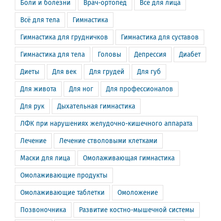
Боли и болезни
Врач-ортопед
Всё для лица
Всё для тела
Гимнастика
Гимнастика для грудничков
Гимнастика для суставов
Гимнастика для тела
Головы
Депрессия
Диабет
Диеты
Для век
Для грудей
Для губ
Для живота
Для ног
Для профессионалов
Для рук
Дыхательная гимнастика
ЛФК при нарушениях желудочно-кишечного аппарата
Лечение
Лечение стволовыми клетками
Маски для лица
Омолаживающая гимнастика
Омолаживающие продукты
Омолаживающие таблетки
Омоложение
Позвоночника
Развитие костно-мышечной системы