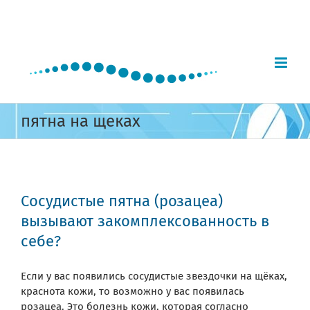
Skip
to
content
пятна на щеках
Сосудистые пятна (розацеа)
вызывают закомплексованность в
себе?
Если у вас появились сосудистые звездочки на щёках,
краснота кожи, то возможно у вас появилась
розацеа. Это болезнь кожи, которая согласно