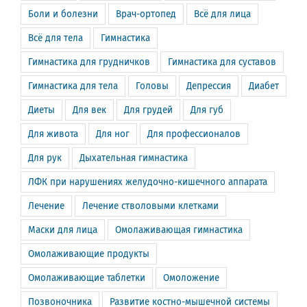
Боли и болезни
Врач-ортопед
Всё для лица
Всё для тела
Гимнастика
Гимнастика для грудничков
Гимнастика для суставов
Гимнастика для тела
Головы
Депрессия
Диабет
Диеты
Для век
Для грудей
Для губ
Для живота
Для ног
Для профессионалов
Для рук
Дыхательная гимнастика
ЛФК при нарушениях желудочно-кишечного аппарата
Лечение
Лечение стволовыми клетками
Маски для лица
Омолаживающая гимнастика
Омолаживающие продукты
Омолаживающие таблетки
Омоложение
Позвоночника
Развитие костно-мышечной системы