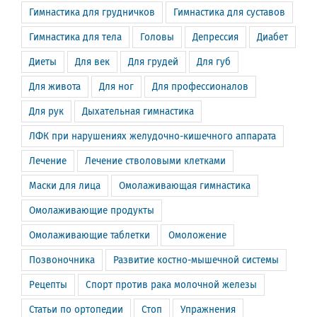
Гимнастика для грудничков
Гимнастика для суставов
Гимнастика для тела
Головы
Депрессия
Диабет
Диеты
Для век
Для грудей
Для губ
Для живота
Для ног
Для профессионалов
Для рук
Дыхательная гимнастика
ЛФК при нарушениях желудочно-кишечного аппарата
Лечение
Лечение стволовыми клетками
Маски для лица
Омолаживающая гимнастика
Омолаживающие продукты
Омолаживающие таблетки
Омоложение
Позвоночника
Развитие костно-мышечной системы
Рецепты
Спорт против рака молочной железы
Статьи по ортопедии
Стоп
Упражнения