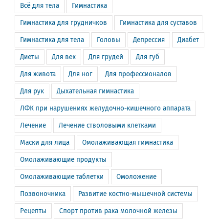
Всё для тела
Гимнастика
Гимнастика для грудничков
Гимнастика для суставов
Гимнастика для тела
Головы
Депрессия
Диабет
Диеты
Для век
Для грудей
Для губ
Для живота
Для ног
Для профессионалов
Для рук
Дыхательная гимнастика
ЛФК при нарушениях желудочно-кишечного аппарата
Лечение
Лечение стволовыми клетками
Маски для лица
Омолаживающая гимнастика
Омолаживающие продукты
Омолаживающие таблетки
Омоложение
Позвоночника
Развитие костно-мышечной системы
Рецепты
Спорт против рака молочной железы