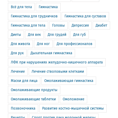
Всё для тела
Гимнастика
Гимнастика для грудничков
Гимнастика для суставов
Гимнастика для тела
Головы
Депрессия
Диабет
Диеты
Для век
Для грудей
Для губ
Для живота
Для ног
Для профессионалов
Для рук
Дыхательная гимнастика
ЛФК при нарушениях желудочно-кишечного аппарата
Лечение
Лечение стволовыми клетками
Маски для лица
Омолаживающая гимнастика
Омолаживающие продукты
Омолаживающие таблетки
Омоложение
Позвоночника
Развитие костно-мышечной системы
Рецепты
Спорт против рака молочной железы