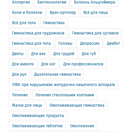
Аллергия
Биотехнологии
Болезнь Альцгеймера
Боли и болезни
Врач-ортопед
Всё для лица
Всё для тела
Гимнастика
Гимнастика для грудничков
Гимнастика для суставов
Гимнастика для тела
Головы
Депрессия
Диабет
Диеты
Для век
Для грудей
Для губ
Для живота
Для ног
Для профессионалов
Для рук
Дыхательная гимнастика
ЛФК при нарушениях желудочно-кишечного аппарата
Лечение
Лечение стволовыми клетками
Маски для лица
Омолаживающая гимнастика
Омолаживающие продукты
Омолаживающие таблетки
Омоложение