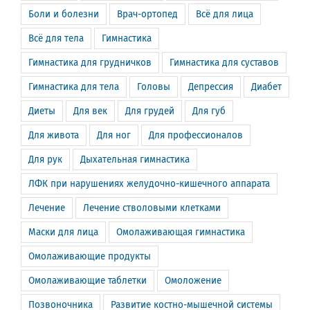
Боли и болезни
Врач-ортопед
Всё для лица
Всё для тела
Гимнастика
Гимнастика для грудничков
Гимнастика для суставов
Гимнастика для тела
Головы
Депрессия
Диабет
Диеты
Для век
Для грудей
Для губ
Для живота
Для ног
Для профессионалов
Для рук
Дыхательная гимнастика
ЛФК при нарушениях желудочно-кишечного аппарата
Лечение
Лечение стволовыми клетками
Маски для лица
Омолаживающая гимнастика
Омолаживающие продукты
Омолаживающие таблетки
Омоложение
Позвоночника
Развитие костно-мышечной системы