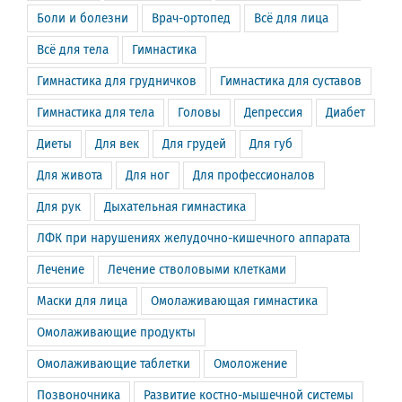
Боли и болезни
Врач-ортопед
Всё для лица
Всё для тела
Гимнастика
Гимнастика для грудничков
Гимнастика для суставов
Гимнастика для тела
Головы
Депрессия
Диабет
Диеты
Для век
Для грудей
Для губ
Для живота
Для ног
Для профессионалов
Для рук
Дыхательная гимнастика
ЛФК при нарушениях желудочно-кишечного аппарата
Лечение
Лечение стволовыми клетками
Маски для лица
Омолаживающая гимнастика
Омолаживающие продукты
Омолаживающие таблетки
Омоложение
Позвоночника
Развитие костно-мышечной системы