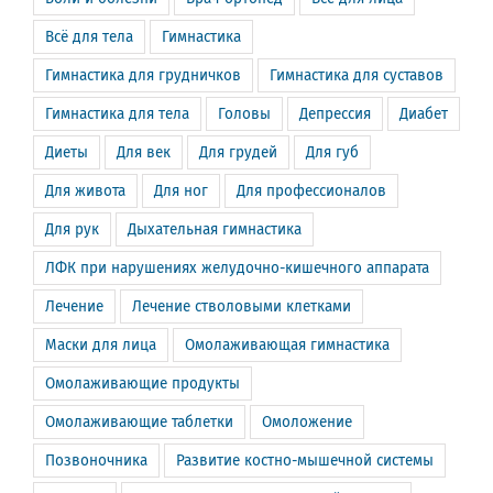
Всё для тела
Гимнастика
Гимнастика для грудничков
Гимнастика для суставов
Гимнастика для тела
Головы
Депрессия
Диабет
Диеты
Для век
Для грудей
Для губ
Для живота
Для ног
Для профессионалов
Для рук
Дыхательная гимнастика
ЛФК при нарушениях желудочно-кишечного аппарата
Лечение
Лечение стволовыми клетками
Маски для лица
Омолаживающая гимнастика
Омолаживающие продукты
Омолаживающие таблетки
Омоложение
Позвоночника
Развитие костно-мышечной системы