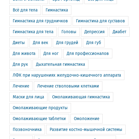
Всё для тела
Гимнастика
Гимнастика для грудничков
Гимнастика для суставов
Гимнастика для тела
Головы
Депрессия
Диабет
Диеты
Для век
Для грудей
Для губ
Для живота
Для ног
Для профессионалов
Для рук
Дыхательная гимнастика
ЛФК при нарушениях желудочно-кишечного аппарата
Лечение
Лечение стволовыми клетками
Маски для лица
Омолаживающая гимнастика
Омолаживающие продукты
Омолаживающие таблетки
Омоложение
Позвоночника
Развитие костно-мышечной системы