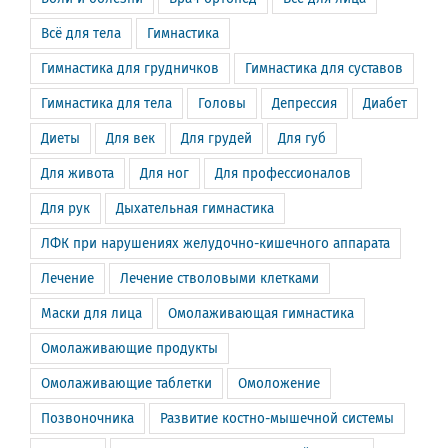
Всё для тела
Гимнастика
Гимнастика для грудничков
Гимнастика для суставов
Гимнастика для тела
Головы
Депрессия
Диабет
Диеты
Для век
Для грудей
Для губ
Для живота
Для ног
Для профессионалов
Для рук
Дыхательная гимнастика
ЛФК при нарушениях желудочно-кишечного аппарата
Лечение
Лечение стволовыми клетками
Маски для лица
Омолаживающая гимнастика
Омолаживающие продукты
Омолаживающие таблетки
Омоложение
Позвоночника
Развитие костно-мышечной системы