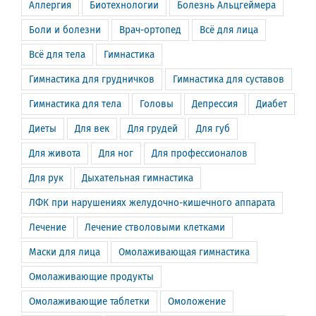
Аллергия
Биотехнологии
Болезнь Альцгеймера
Боли и болезни
Врач-ортопед
Всё для лица
Всё для тела
Гимнастика
Гимнастика для грудничков
Гимнастика для суставов
Гимнастика для тела
Головы
Депрессия
Диабет
Диеты
Для век
Для грудей
Для губ
Для живота
Для ног
Для профессионалов
Для рук
Дыхательная гимнастика
ЛФК при нарушениях желудочно-кишечного аппарата
Лечение
Лечение стволовыми клетками
Маски для лица
Омолаживающая гимнастика
Омолаживающие продукты
Омолаживающие таблетки
Омоложение