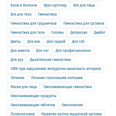
Боли и болезни
Врач-ортопед
Всё для лица
Всё для тела
Гимнастика
Гимнастика для грудничков
Гимнастика для суставов
Гимнастика для тела
Головы
Депрессия
Диабет
Диеты
Для век
Для грудей
Для губ
Для живота
Для ног
Для профессионалов
Для рук
Дыхательная гимнастика
ЛФК при нарушениях желудочно-кишечного аппарата
Лечение
Лечение стволовыми клетками
Маски для лица
Омолаживающая гимнастика
Омолаживающие продукты
Омолаживающие таблетки
Омоложение
Позвоночника
Развитие костно-мышечной системы