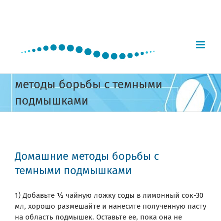
Skip
to
content
методы борьбы с темными
подмышками
Домашние методы борьбы с
темными подмышками
1) Добавьте ½ чайную ложку соды в лимонный сок-30
мл, хорошо размешайте и нанесите полученную пасту
на область подмышек. Оставьте ее, пока она не