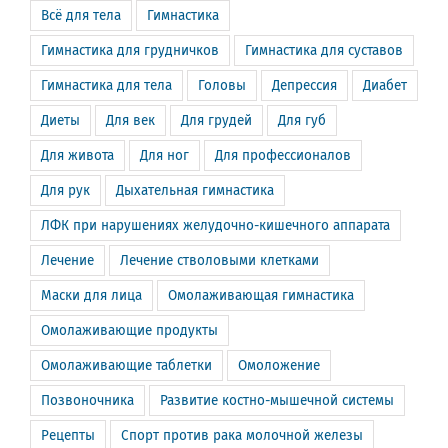
Всё для тела
Гимнастика
Гимнастика для грудничков
Гимнастика для суставов
Гимнастика для тела
Головы
Депрессия
Диабет
Диеты
Для век
Для грудей
Для губ
Для живота
Для ног
Для профессионалов
Для рук
Дыхательная гимнастика
ЛФК при нарушениях желудочно-кишечного аппарата
Лечение
Лечение стволовыми клетками
Маски для лица
Омолаживающая гимнастика
Омолаживающие продукты
Омолаживающие таблетки
Омоложение
Позвоночника
Развитие костно-мышечной системы
Рецепты
Спорт против рака молочной железы