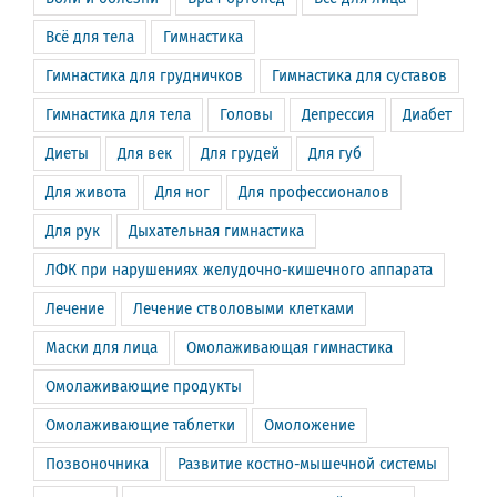
Всё для тела
Гимнастика
Гимнастика для грудничков
Гимнастика для суставов
Гимнастика для тела
Головы
Депрессия
Диабет
Диеты
Для век
Для грудей
Для губ
Для живота
Для ног
Для профессионалов
Для рук
Дыхательная гимнастика
ЛФК при нарушениях желудочно-кишечного аппарата
Лечение
Лечение стволовыми клетками
Маски для лица
Омолаживающая гимнастика
Омолаживающие продукты
Омолаживающие таблетки
Омоложение
Позвоночника
Развитие костно-мышечной системы