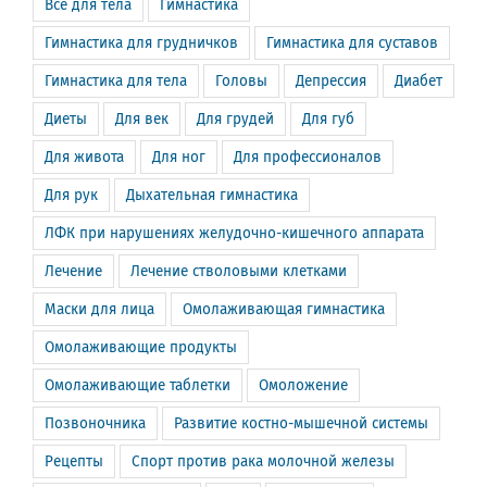
Всё для тела
Гимнастика
Гимнастика для грудничков
Гимнастика для суставов
Гимнастика для тела
Головы
Депрессия
Диабет
Диеты
Для век
Для грудей
Для губ
Для живота
Для ног
Для профессионалов
Для рук
Дыхательная гимнастика
ЛФК при нарушениях желудочно-кишечного аппарата
Лечение
Лечение стволовыми клетками
Маски для лица
Омолаживающая гимнастика
Омолаживающие продукты
Омолаживающие таблетки
Омоложение
Позвоночника
Развитие костно-мышечной системы
Рецепты
Спорт против рака молочной железы