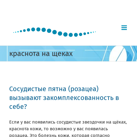
Skip
to
content
краснота на щеках
Сосудистые пятна (розацеа)
вызывают закомплексованность в
себе?
Если у вас появились сосудистые звездочки на щёках,
краснота кожи, то возможно у вас появилась
розацеа. Это болезнь кожи, которая согласно