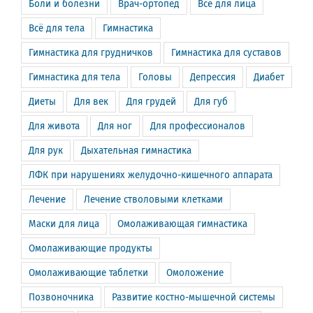
Боли и болезни
Врач-ортопед
Всё для лица
Всё для тела
Гимнастика
Гимнастика для грудничков
Гимнастика для суставов
Гимнастика для тела
Головы
Депрессия
Диабет
Диеты
Для век
Для грудей
Для губ
Для живота
Для ног
Для профессионалов
Для рук
Дыхательная гимнастика
ЛФК при нарушениях желудочно-кишечного аппарата
Лечение
Лечение стволовыми клетками
Маски для лица
Омолаживающая гимнастика
Омолаживающие продукты
Омолаживающие таблетки
Омоложение
Позвоночника
Развитие костно-мышечной системы