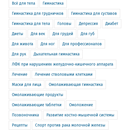
Всё для тела
Гимнастика
Гимнастика для грудничков
Гимнастика для суставов
Гимнастика для тела
Головы
Депрессия
Диабет
Диеты
Для век
Для грудей
Для губ
Для живота
Для ног
Для профессионалов
Для рук
Дыхательная гимнастика
ЛФК при нарушениях желудочно-кишечного аппарата
Лечение
Лечение стволовыми клетками
Маски для лица
Омолаживающая гимнастика
Омолаживающие продукты
Омолаживающие таблетки
Омоложение
Позвоночника
Развитие костно-мышечной системы
Рецепты
Спорт против рака молочной железы