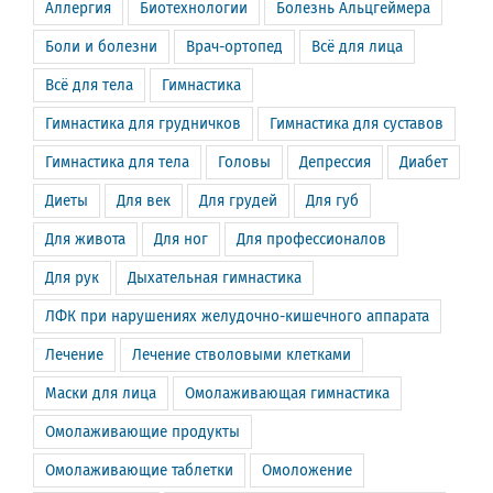
Аллергия
Биотехнологии
Болезнь Альцгеймера
Боли и болезни
Врач-ортопед
Всё для лица
Всё для тела
Гимнастика
Гимнастика для грудничков
Гимнастика для суставов
Гимнастика для тела
Головы
Депрессия
Диабет
Диеты
Для век
Для грудей
Для губ
Для живота
Для ног
Для профессионалов
Для рук
Дыхательная гимнастика
ЛФК при нарушениях желудочно-кишечного аппарата
Лечение
Лечение стволовыми клетками
Маски для лица
Омолаживающая гимнастика
Омолаживающие продукты
Омолаживающие таблетки
Омоложение