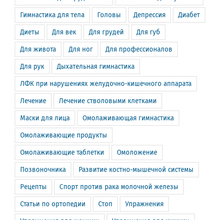
Гимнастика для тела
Головы
Депрессия
Диабет
Диеты
Для век
Для грудей
Для губ
Для живота
Для ног
Для профессионалов
Для рук
Дыхательная гимнастика
ЛФК при нарушениях желудочно-кишечного аппарата
Лечение
Лечение стволовыми клетками
Маски для лица
Омолаживающая гимнастика
Омолаживающие продукты
Омолаживающие таблетки
Омоложение
Позвоночника
Развитие костно-мышечной системы
Рецепты
Спорт против рака молочной железы
Статьи по ортопедии
Стоп
Упражнения