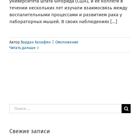
университета штата Флорида (США), и ее коллеги в
течении нескольких лет изучали взаимосвязь между
воспалительными процессами и развитием рака у
лабораторных мышей. В своих наблюдениях [...]
Автор
Вардан Халафян
|
Омоложение
Читать дальше
Результат
поиска:
Свежие записи