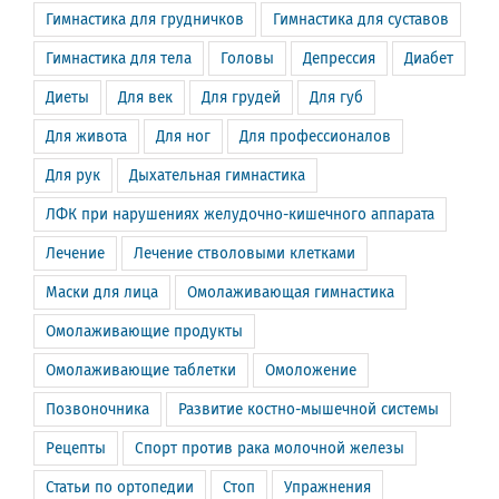
Гимнастика для грудничков
Гимнастика для суставов
Гимнастика для тела
Головы
Депрессия
Диабет
Диеты
Для век
Для грудей
Для губ
Для живота
Для ног
Для профессионалов
Для рук
Дыхательная гимнастика
ЛФК при нарушениях желудочно-кишечного аппарата
Лечение
Лечение стволовыми клетками
Маски для лица
Омолаживающая гимнастика
Омолаживающие продукты
Омолаживающие таблетки
Омоложение
Позвоночника
Развитие костно-мышечной системы
Рецепты
Спорт против рака молочной железы
Статьи по ортопедии
Стоп
Упражнения